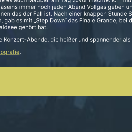
wie es auch Madball am Tag zuvor machte. Ich fin
 Daseins immer noch jeden Abend Vollgas geben u
i denen das der Fall ist. Nach einer knappen Stunde
 gab es mit „Step Down“ das Finale Grande, bei 
ldsee gehört hat.
se Konzert-Abende, die heißer und spannender al
ografie
.