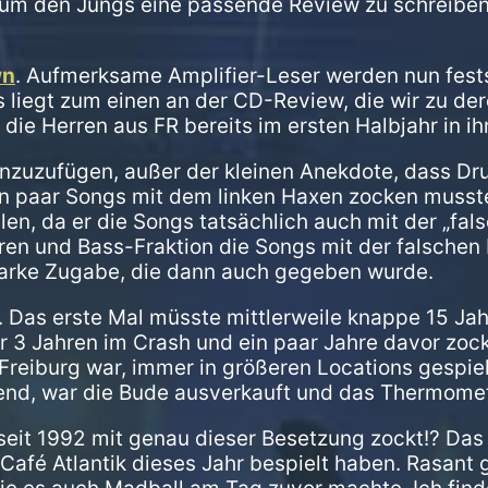
 um den Jungs eine passende Review zu schreiben
wn
. Aufmerksame Amplifier-Leser werden nun fests
s liegt zum einen an der CD-Review, die wir zu de
 die Herren aus FR bereits im ersten Halbjahr in 
inzuzufügen, außer der kleinen Anekdote, dass Dr
 paar Songs mit dem linken Haxen zocken musste,
llen, da er die Songs tatsächlich auch mit der „fa
en und Bass-Fraktion die Songs mit der falschen H
starke Zugabe, die dann auch gegeben wurde.
t. Das erste Mal müsste mittlerweile knappe 15 Ja
or 3 Jahren im Crash und ein paar Jahre davor zo
Freiburg war, immer in größeren Locations gespielt 
end, war die Bude ausverkauft und das Thermomet
s seit 1992 mit genau dieser Besetzung zockt!? Das 
fé Atlantik dieses Jahr bespielt haben. Rasant 