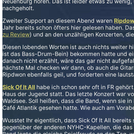
Neuenburg hören. Das ist leider etwas zu wenig,
nachgeholt.
Zweiter Support an diesem Abend waren
Ripdo
Jahr bereits schon öfters hier gelesen haben. Da
zu Review
) und an den unzähligen Konzerten, die
Diesen lobenden Worten ist auch nichts weiter h
ist das Bass-Drum-Bein) bekommen hatte und ein
danach nicht erzählt, wäre das gar nicht aufgefa
nächste Mal checken wir dann, ob auch die Gitarr
Ripdwon ebenfalls geil, und forderten eine laut
Sick Of It All
habe ich schon sehr oft in FR gehör
Haus der Jugend statt. Das letzte Konzert war v
Waldsee. Soll heißen, dass die Band, wenn sie in 
Café Atlantik gesehen hatte. Wie auch am Vorab
Wusstet Ihr eigentlich, dass Sick Of It All bereit
gegenüber der anderen NYHC-Kapellen, die das Ca