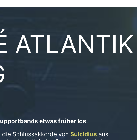
FÉ ATLANTIK
G
 Supportbands etwas früher los.
h die Schlussakkorde von
Suicidius
aus