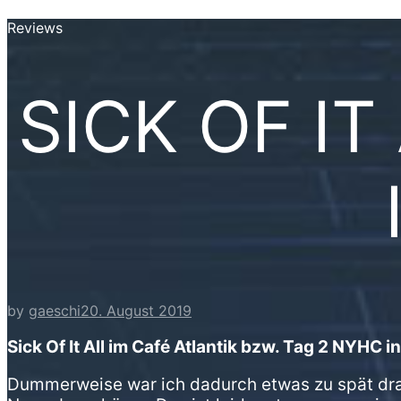
Reviews
SICK OF IT
by
gaeschi
20. August 2019
Sick Of It All im Café Atlantik bzw. Tag 2 NYHC
Dummerweise war ich dadurch etwas zu spät dran