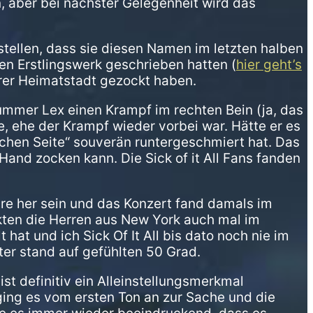
, aber bei nächster Gelegenheit wird das
tellen, dass sie diesen Namen im letzten halben
ren Erstlingswerk geschrieben hatten (
hier geht’s
ihrer Heimatstadt gezockt haben.
ummer Lex einen Krampf im rechten Bein (ja, das
 ehe der Krampf wieder vorbei war. Hätte er es
lschen Seite“ souverän runtergeschmiert hat. Das
and zocken kann. Die Sick of it All Fans fanden
hre her sein und das Konzert fand damals im
ckten die Herren aus New York auch mal im
hat und ich Sick Of It All bis dato noch nie im
er stand auf gefühlten 50 Grad.
ist definitiv ein Alleinstellungsmerkmal
ging es vom ersten Ton an zur Sache und die