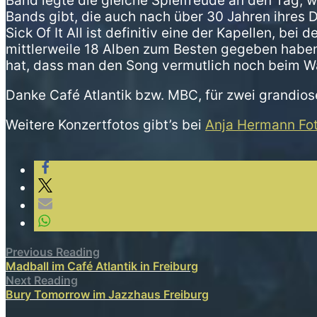
Band legte die gleiche Spielfreude an den Tag, 
Bands gibt, die auch nach über 30 Jahren ihres
Sick Of It All ist definitiv eine der Kapellen, be
mittlerweile 18 Alben zum Besten gegeben haben,
hat, dass man den Song vermutlich noch beim Wa
Danke Café Atlantik bzw. MBC, für zwei grandio
Weitere Konzertfotos gibt’s bei
Anja Hermann Fot
Previous Reading
Madball im Café Atlantik in Freiburg
Next Reading
Bury Tomorrow im Jazzhaus Freiburg