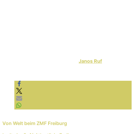
feststellen und so gab es nach vielen Songs, einigen
ungewollten Bierduschen und dem einen oder anderen
Schweißtropfen noch zwei Zugaben, bevor viele
Besucher*innen den Merchstand des Headliners
enterten.
Die Mad Caddies gehen immer! Von Anfang bis Ende
macht diese Band einfach Bock, und ich hoffe, dass sie
wieder den Weg nach Freiburg finden.
Alle Fotos stammen (wieder) von
Janos Ruf
, vielen
Dank!
Previous Reading
Von Welt beim ZMF Freiburg
Next Reading