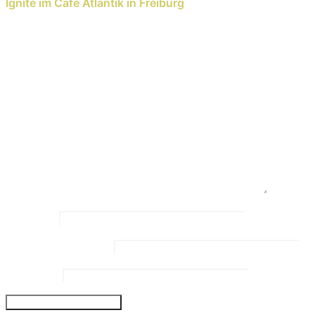
Ignite im Café Atlantik in Freiburg
Schreib einen Kommentar
Deine E-Mail-Adresse wird nicht veröffentlicht.
Erforderliche Felder sind mit
*
markiert
Kommentar
*
Name
*
Email Address
*
Website