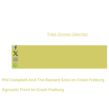
Was ein Abend! Vielen Dank erneut an das Jazzhaus, die
mal wieder mehrere Sportgitarren-Asse gleichzeitig aus
dem Ärmel gezaubert haben. Das ist nicht
selbstverständlich und sollte supportet werden. Also
checkt da gleich mal das Programm und dann hin da!
Alle Fotos stammen von
Fidel Gómez-Sánchez
.
Previous Reading
Phil Campbell And The Bastard Sons im Crash Freiburg
Next Reading
Agnostic Front im Crash Freiburg
Schreib einen Kommentar
Deine E-Mail-Adresse wird nicht veröffentlicht.