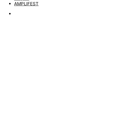
AMPLIFEST
Blog
REINGEHÖRT:
SILVERSTEIN –
MISERY MADE ME
by
matze
6. Mai 2022