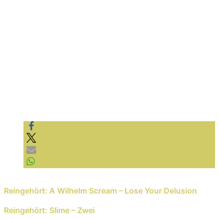
YouTube immer entsperren
Ernsthaft, „Misery Made Me“ gehört für mich zum
jetzigen Zeitpunkt in die Top-3 Releases dieser Band und
kratzt schon sehr nah am Album-Thron. Jeder, der
Silverstein mag, muss sich dieses Album zulegen und
jeder, der die Band nicht kennt – was zur Hölle hast du
die letzten 22 Jahre gemacht? – hat hier die Möglichkeit,
den vielseitigen Charakter dieser Band kennenzulernen.
Ich hör jetzt auf mit dem Geschwafel, und zieh mir das
Album noch mal rein. Und noch mal. Und noch mal …
Previous Reading
Reingehört: A Wilhelm Scream – Lose Your Delusion
Next Reading
Reingehört: Slime – Zwei