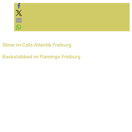
Previous Reading
Slime im Café Atlantik Freiburg
Next Reading
Backstabbed im Flamingo Freiburg
Schreib einen Kommentar
Deine E-Mail-Adresse wird nicht veröffentlicht.
Erforderliche Felder sind mit
*
markiert
Kommentar
*