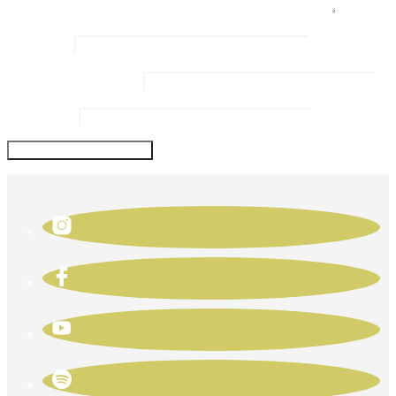
Name
*
Email Address
*
Website