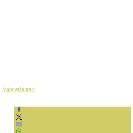
sein und sich das Live-Album via Webshop ergaunern
oder eben bei einer der sehr wenigen Live-Shows
vorbeischauen.
Mit dem Laden des Videos akzeptieren Sie die
Datenschutzerklärung von YouTube.
Mehr erfahren
Video laden
YouTube immer entsperren