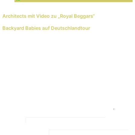
Previous Reading
Architects mit Video zu „Royal Beggars“
Next Reading
Backyard Babies auf Deutschlandtour
Schreib einen Kommentar
Deine E-Mail-Adresse wird nicht veröffentlicht.
Erforderliche Felder sind mit
*
markiert
Kommentar
*
Name
*
Email Address
*