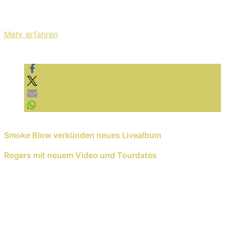
Mit dem Laden des Videos akzeptieren Sie die
Datenschutzerklärung von YouTube.
Mehr erfahren
Video laden
YouTube immer entsperren
Previous Reading
Smoke Blow verkünden neues Livealbum
Next Reading
Rogers mit neuem Video und Tourdates
Schreib einen Kommentar
Deine E-Mail-Adresse wird nicht veröffentlicht.
Erforderliche Felder sind mit
*
markiert
Kommentar
*