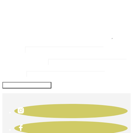
Name
*
Email Address
*
Website