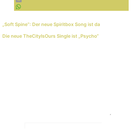
Previous Reading
„Soft Spine“: Der neue Spiritbox Song ist da
Next Reading
Die neue TheCityIsOurs Single ist „Psycho“
Schreib einen Kommentar
Deine E-Mail-Adresse wird nicht veröffentlicht.
Erforderliche Felder sind mit
*
markiert
Kommentar
*
Name
*