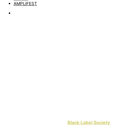
AMPLIFEST
News
NEUE MUSIK VON
BLACK LABEL
SOCIETY: „THE
GALLOWS“
by
matze
11. September 2024
Auch die Sportgitarren im Rock/Metal stehen nicht still.
Einer der bekanntesten Virtuosen an den sechs Saiten
hat gestern mit seiner Kapelle
Black Label Society
eine