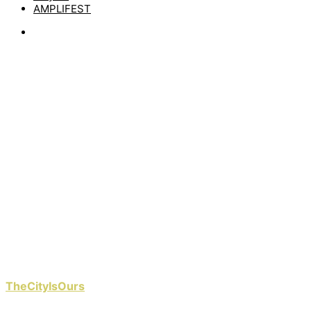
AMPLIFEST
News
DIE NEUE
THECITYISOURS
SINGLE IST
„PSYCHO“
by
matze
12. September 2024
Vor vier Jahren haben wir das erste Mal über
TheCityIsOurs
berichtet und die Mucke in der Headline
„Pop-Punk mit Core-Kante“ genannt. Gerade eben haben