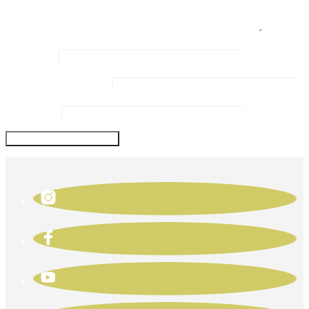
Name
*
Email Address
*
Website