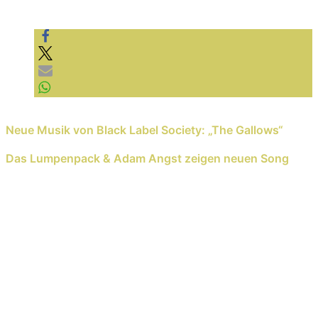
Video laden
YouTube immer entsperren
Previous Reading
Neue Musik von Black Label Society: „The Gallows“
Next Reading
Das Lumpenpack & Adam Angst zeigen neuen Song
Schreib einen Kommentar
Deine E-Mail-Adresse wird nicht veröffentlicht.
Erforderliche Felder sind mit
*
markiert
Kommentar
*