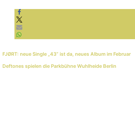
Previous Reading
FJØRT: neue Single „43“ ist da, neues Album im Februar
Next Reading
Deftones spielen die Parkbühne Wuhlheide Berlin
Schreib einen Kommentar
Deine E-Mail-Adresse wird nicht veröffentlicht.
E