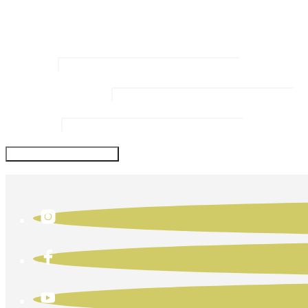
Kommentar
*
Name
*
Email Address
*
Website