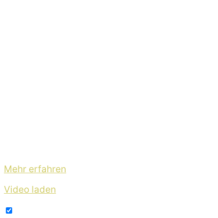
20.01.26 – Netherlands, Tilburg – 013
21.01.26 – Germany, Stuttgart – Im Wizemann
22.01.26 – Germany, Bremen – Modernes
23.01.26 – Germany, Cologne – Carlswerk Victori
24.01.26 – Belgium, Antwerp – Trix
Mit dem Laden des Videos akzeptieren Sie die 
Mehr erfahren
Video laden
YouTube immer entsperren