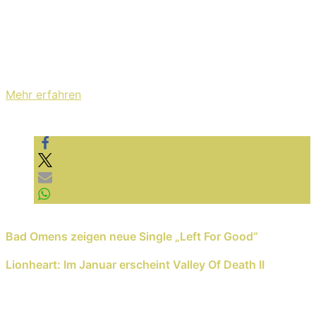
Mit dem Laden des Videos akzeptieren Sie die
Datenschutzerklärung von YouTube.
Mehr erfahren
Video laden
YouTube immer entsperren
Previous Reading
Bad Omens zeigen neue Single „Left For Good“
Next Reading
Lionheart: Im Januar erscheint Valley Of Death II
Schreib einen Kommentar