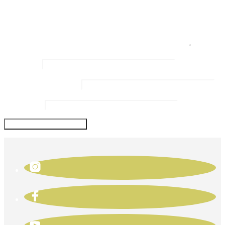
Name
*
Email Address
*
Website