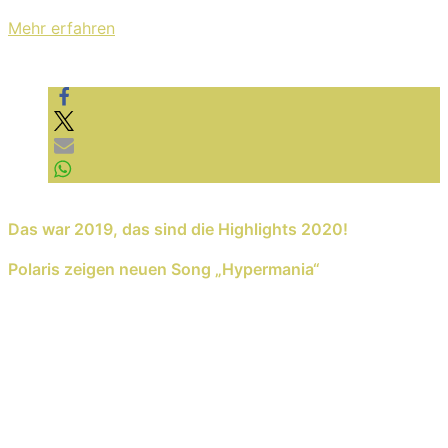
Datenschutzerklärung von YouTube.
Mehr erfahren
Video laden
YouTube immer entsperren
Previous Reading
Das war 2019, das sind die Highlights 2020!
Next Reading
Polaris zeigen neuen Song „Hypermania“
Schreib einen Kommentar
Deine E-Mail-Adresse wird nicht veröffentlicht.
Erforderliche Felder sind mit
*
markiert
Kommentar
*