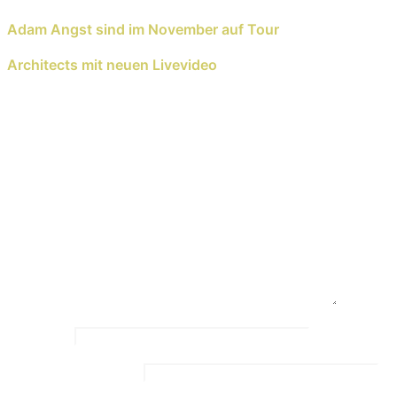
Previous Reading
Adam Angst sind im November auf Tour
Next Reading
Architects mit neuen Livevideo
Schreib einen Kommentar
Deine E-Mail-Adresse wird nicht veröffentlicht.
Erforderliche Felder sind mit
*
markiert
Kommentar
*
Name
*
Email Address
*