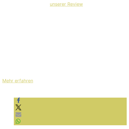
Das könnt ihr auch in
unserer Review
von 2016
nachlesen.
Mit dem Laden des Videos akzeptieren Sie die
Datenschutzerklärung von YouTube.
Mehr erfahren
Video laden
YouTube immer entsperren