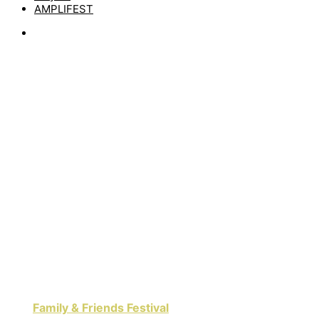
AMPLIFEST
News
TIPP DER WOCHE:
DAS FAMILY &
FRIENDS FEST IN
INGOLSTADT
by
matze
12. Mai 2025
Die Woche startet mit einem Geheimtipp, der unter
Umständen schon keiner mehr ist: Hast du schon mal
vom
Family & Friends Festival
in Ingolstadt gehört? Falls