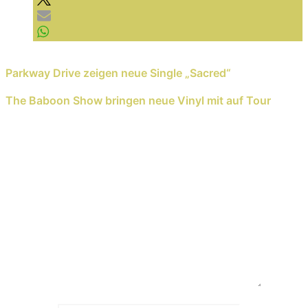
Previous Reading
Parkway Drive zeigen neue Single „Sacred“
Next Reading
The Baboon Show bringen neue Vinyl mit auf Tour
Schreib einen Kommentar
Deine E-Mail-Adresse wird nicht veröffentlicht.
Erforderliche Felder sind mit
*
markiert
Kommentar
*