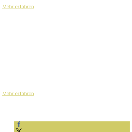
Datenschutzerklärung von YouTube.
Mehr erfahren
Video laden
YouTube immer entsperren
Mit dem Laden des Videos akzeptieren Sie die
Datenschutzerklärung von YouTube.
Mehr erfahren
Video laden
YouTube immer entsperren