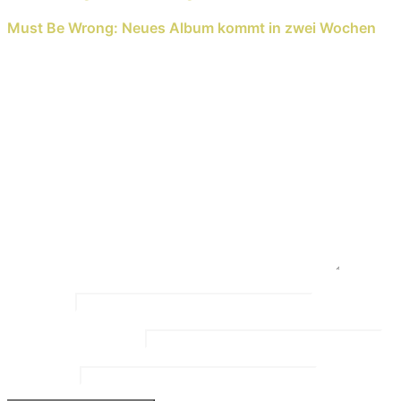
Next Reading
Must Be Wrong: Neues Album kommt in zwei Wochen
Schreib einen Kommentar
Deine E-Mail-Adresse wird nicht veröffentlicht.
Erforderliche Felder sind mit
*
markiert
Kommentar
*
Name
*
Email Address
*
Website