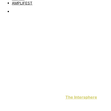
AMPLIFEST
News
THE INTERSPHERE:
NEUER SONG AUF
ROYAL REPUBLIC
TOUR
by
matze
17. Februar 2026
Neues Material kommt heute von
The Intersphere
! Die
Mannheimer haben kürzlich „Time To Deliver“
rausgehauen, einen Song über Prokrastination,