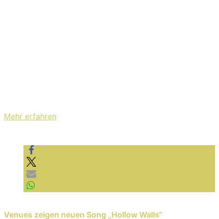
Mit dem Laden des Videos akzeptieren Sie die
Datenschutzerklärung von YouTube.
Mehr erfahren
Video laden
YouTube immer entsperren
Previous Reading
Venues zeigen neuen Song „Hollow Walls“