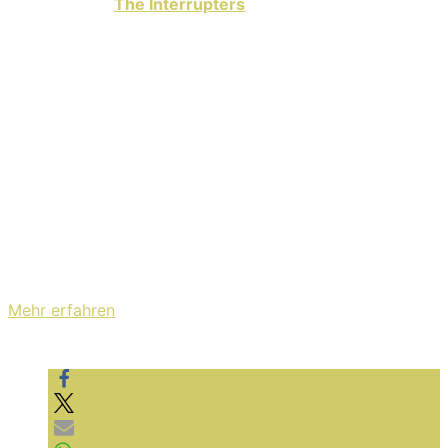
hierfür haben
The Interrupters
ein neues Live-Video
zum Song „Sorrow“ rausgehauen, der auf dem aktuellen
Album „In The Wild“ zu finden ist. Auf welches Festival
geht ihr in diesem Jahr?
Mit dem Laden des Videos akzeptieren Sie die
Datenschutzerklärung von YouTube.
Mehr erfahren
Video laden
YouTube immer entsperren