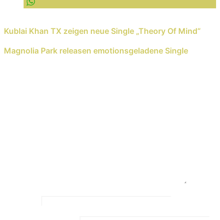
Previous Reading
Kublai Khan TX zeigen neue Single „Theory Of Mind“
Next Reading
Magnolia Park releasen emotionsgeladene Single
Schreib einen Kommentar
Deine E-Mail-Adresse wird nicht veröffentlicht.
Erforderliche Felder sind mit
*
markiert
Kommentar
*
Name
*
Email Address
*