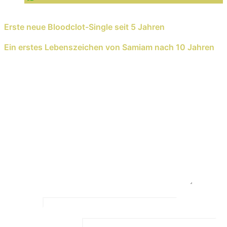
Previous Reading
Erste neue Bloodclot-Single seit 5 Jahren
Next Reading
Ein erstes Lebenszeichen von Samiam nach 10 Jahren
Schreib einen Kommentar
Deine E-Mail-Adresse wird nicht veröffentlicht.
Erforderliche Felder sind mit
*
markiert
Kommentar
*
Name
*
Email Address
*