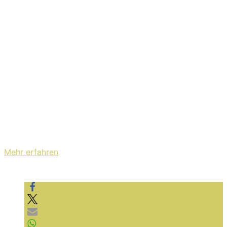
quer durchs Land. Wir freuen uns auf den nächsten
Besuch in Deutschland und hören das hier in
Dauerschleife:
Mit dem Laden des Videos akzeptieren Sie die
Datenschutzerklärung von YouTube.
Mehr erfahren
Video laden
YouTube immer entsperren