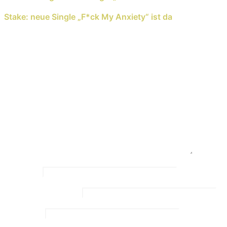
Next Reading
Stake: neue Single „F*ck My Anxiety“ ist da
Schreib einen Kommentar
Deine E-Mail-Adresse wird nicht veröffentlicht.
Erforderliche Felder sind mit
*
markiert
Kommentar
*
Name
*
Email Address
*
Website