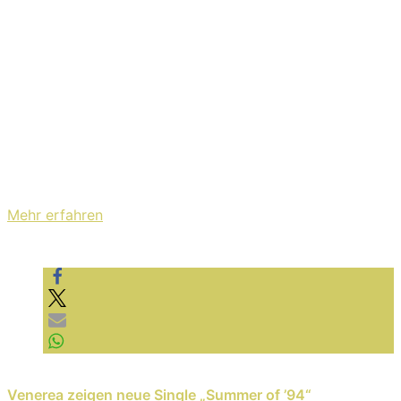
Mit dem Laden des Videos akzeptieren Sie die
Datenschutzerklärung von YouTube.
Mehr erfahren
Video laden
YouTube immer entsperren
Previous Reading
Venerea zeigen neue Single „Summer of ’94“