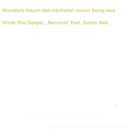
Previous Reading
Novelists hauen den nächsten neuen Song raus
Next Reading
While She Sleeps: „Nervous“ feat. Simon Neil
Schreib einen Kommentar
Deine E-Mail-Adresse wird nicht veröffentlicht.
Erforderliche Felder sind mit
*
markiert
Kommentar
*
Name
*
Email Address
*