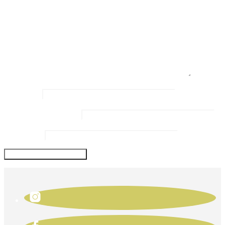
Kommentar
*
Name
*
Email Address
*
Website