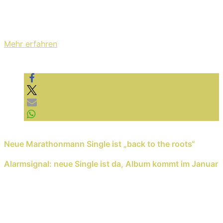
Mit dem Laden des Videos akzeptieren Sie die
Datenschutzerklärung von YouTube.
Mehr erfahren
Video laden
YouTube immer entsperren
Previous Reading
Neue Marathonmann Single ist „back to the roots“
Next Reading
Alarmsignal: neue Single ist da, Album kommt im Januar
Schreib einen Kommentar
Deine E-Mail-Adresse wird nicht veröffentlicht.
Erforderliche Felder sind mit
*
markiert