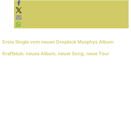
YouTube immer entsperren
Previous Reading
Erste Single vom neuen Dropkick Murphys Album
Next Reading
Kraftklub: neues Album, neuer Song, neue Tour
Schreib einen Kommentar
Deine E-Mail-Adresse wird nicht veröffentlicht.
Erforderliche Felder sind mit
*
markiert
Kommentar
*