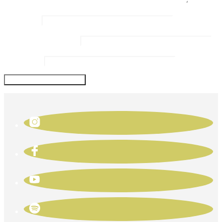
Name
*
Email Address
*
Website