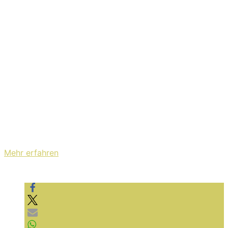
das kommende Jahr also schaut da besser mal vorbei,
wenn ihr Radio Havanna wieder live sehen wollt. Hier
gibts die neue Single:
Mit dem Laden des Videos akzeptieren Sie die
Datenschutzerklärung von YouTube.
Mehr erfahren
Video laden
YouTube immer entsperren