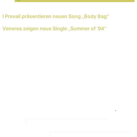
Previous Reading
I Prevail präsentieren neuen Song „Body Bag“
Next Reading
Venerea zeigen neue Single „Summer of ’94“
Schreib einen Kommentar
Deine E-Mail-Adresse wird nicht veröffentlicht.
Erforderliche Felder sind mit
*
markiert
Kommentar
*
Name
*
Email Address
*