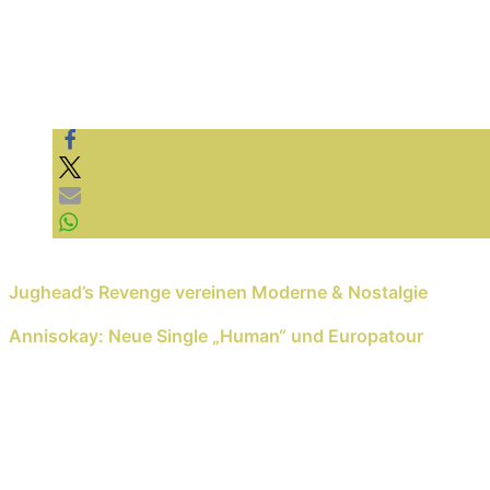
Previous Reading
Jughead’s Revenge vereinen Moderne & Nostalgie
Next Reading
Annisokay: Neue Single „Human“ und Europatour
Schreib einen Kommentar
Deine E-Mail-Adresse wird nicht veröffentlicht.
E