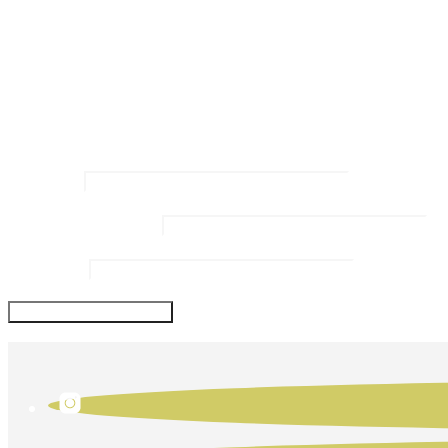
Kommentar
*
Name
*
Email Address
*
Website