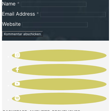
Name
*
Email Address
*
Website