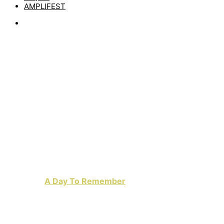
AMPLIFEST
News
NEUER SONG VON A
DAY TO REMEMBER:
MIRACLE
by
matze
27. Juli 2022
Um ehrlich zu sein, habe ich durch die letzten beiden
Alben von
A Day To Remember
die Band etwas aus den
Augen verloren. Das könnte sich nun wieder ändern,
denn ein neuer Song namens „Miracle“ ist da und der hat
alles, was ich an deren Musik so schätze: catchy
Singalongs, der massive Einsatz von Sportgitarren und