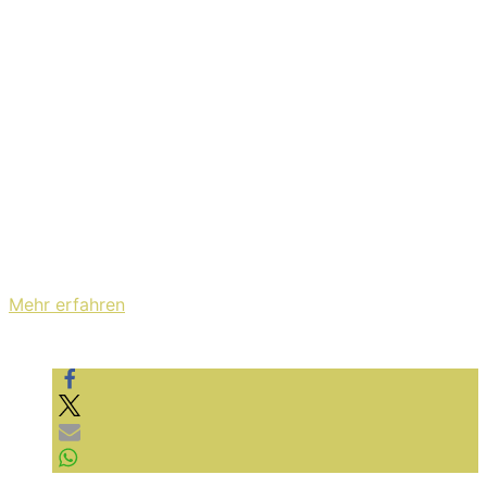
ein Breakdown, der in einen weiteren Breakdown
mündet. Yes! Check it out:
Mit dem Laden des Videos akzeptieren Sie die
Datenschutzerklärung von YouTube.
Mehr erfahren
Video laden
YouTube immer entsperren