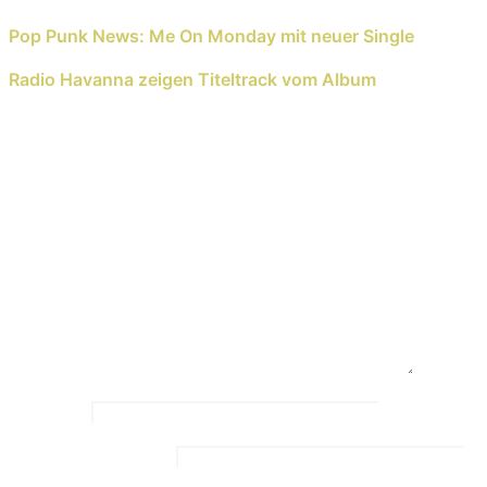
Previous Reading
Pop Punk News: Me On Monday mit neuer Single
Next Reading
Radio Havanna zeigen Titeltrack vom Album
Schreib einen Kommentar
Deine E-Mail-Adresse wird nicht veröffentlicht.
Erforderliche Felder sind mit
*
markiert
Kommentar
*
Name
*
Email Address
*