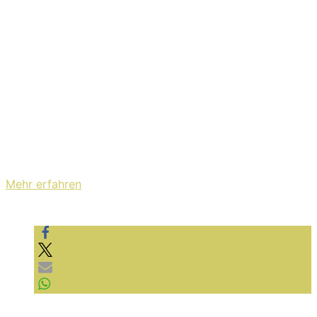
Kassel!
Mit dem Laden des Videos akzeptieren Sie die
Datenschutzerklärung von YouTube.
Mehr erfahren
Video laden
YouTube immer entsperren
Previous Reading