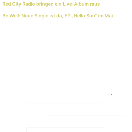
Red City Radio bringen ein Live-Album raus
Next Reading
Be Well: Neue Single ist da, EP „Hello Sun“ im Mai
Schreib einen Kommentar
Deine E-Mail-Adresse wird nicht veröffentlicht.
Erforderliche Felder sind mit
*
markiert
Kommentar
*
Name
*
Email Address
*
Website