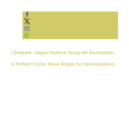
die Datenschutzerklärung von YouTube.
Mehr erfahren
Video laden
YouTube immer entsperren
Previous Reading
Lifespark. zeigen Feature-Song mit Normandie
Next Reading
A Perfect Circle: Neue Single zur Festivalsaison
Schreib einen Kommentar
Deine E-Mail-Adresse wird nicht
veröffentlicht.
Erforderliche Felder sind mit
*
markiert
Kommentar
*