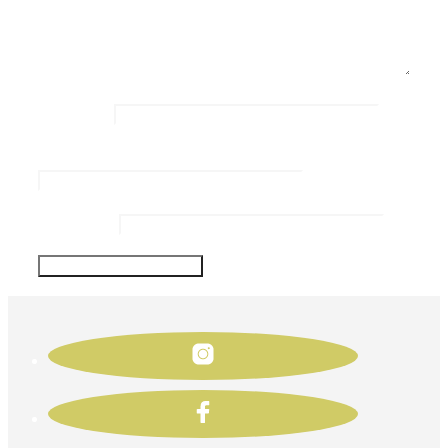
Name
*
Email Address
*
Website