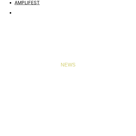
AMPLIFEST
NEWS
NEUE MASSENDEFEKT
SINGLE „BRANDUNG“
IST DA
by
MATZE
26. MAI 2026