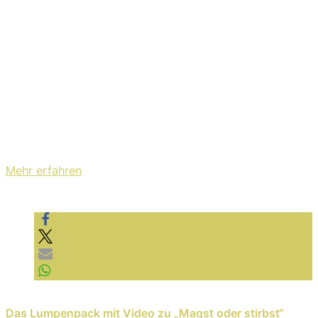
Mit dem Laden des Videos akzeptieren Sie die
Datenschutzerklärung von YouTube.
Mehr erfahren
Video laden
YouTube immer entsperren
Previous Reading
Das Lumpenpack mit Video zu „Magst oder stirbst“