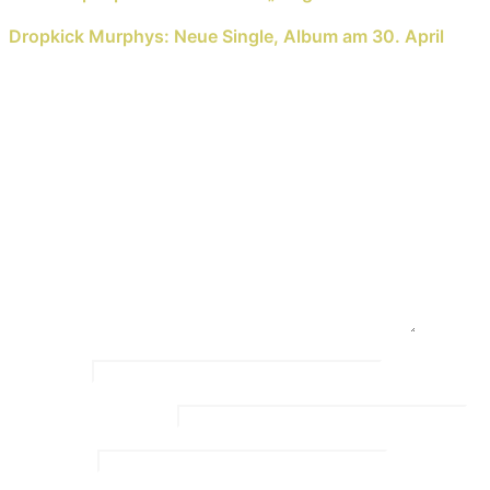
Next Reading
Dropkick Murphys: Neue Single, Album am 30. April
Schreib einen Kommentar
Deine E-Mail-Adresse wird nicht veröffentlicht.
Erforderliche Felder sind mit
*
markiert
Kommentar
*
Name
*
Email Address
*
Website