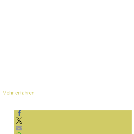
bekannten Gast eingeladen: Beim Gesang wird Sänger
Fábio von Crystal-Lake-Mitglied Ryo Kinoshita
unterstützt. Hier könnt ihr euch „Agnes“ anschauen und
anhören:
Mit dem Laden des Videos akzeptieren Sie die
Datenschutzerklärung von YouTube.
Mehr erfahren
Video laden
YouTube immer entsperren