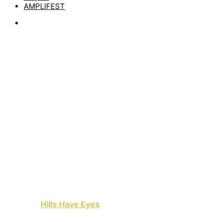
AMPLIFEST
News
HILLS HAVE EYES:
NEUER SONG MIT
CRYSTAL LAKE
FEATURE
by
matze
4. November 2020
Heute gibt es mal wieder einen Schwung Metalcore aus
Portugal.
Hills Have Eyes
haben einen neuen Song
inklusive Video veröffentlicht und nebenbei noch einen