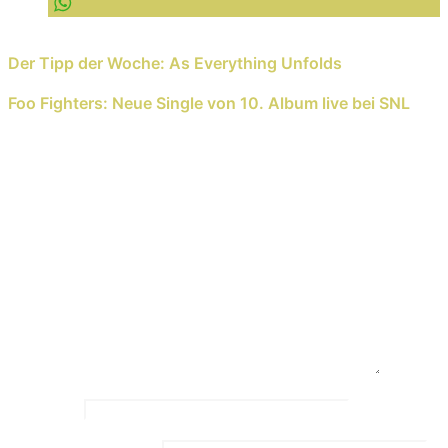
Previous Reading
Der Tipp der Woche: As Everything Unfolds
Next Reading
Foo Fighters: Neue Single von 10. Album live bei SNL
Schreib einen Kommentar
Deine E-Mail-Adresse wird nicht veröffentlicht.
Erforderliche Felder sind mit
*
markiert
Kommentar
*
Name
*
Email Address
*