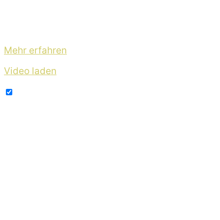
Mit dem Laden des Videos akzeptieren Sie die 
Mehr erfahren
Video laden
YouTube immer entsperren