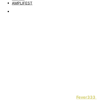
AMPLIFEST
News
FEVER333:
VISUALIZER FÜR DEN
SONG „FOR THE
RECORD“
by
matze
14. April 2021
Bereits im letzten Jahr veröffentlichten
Fever333
das
Album „Wrong Generation“, nun gibt es ein neues Video
aka. Visualizer für den Track „For The Record“. Wer den