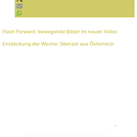
Previous Reading
Flash Forward: bewegende Bilder im neuen Video
Next Reading
Entdeckung der Woche: Silenzer aus Österreich
Schreib einen Kommentar
Deine E-Mail-Adresse wird nicht veröffentlicht.
Erforderliche Felder sind mit
*
markiert
Kommentar
*
Name
*