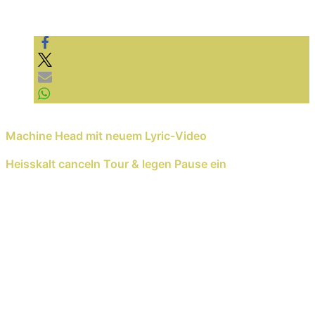
Video laden
YouTube immer entsperren
Previous Reading
Machine Head mit neuem Lyric-Video
Next Reading
Heisskalt canceln Tour & legen Pause ein
Schreib einen Kommentar
Deine E-Mail-Adresse wird nicht veröffentlicht.
Erforderliche Felder sind mit
*
markiert
Kommentar
*