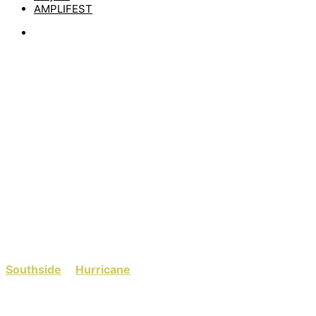
AMPLIFEST
News
ERSTE BANDS FÜR’S
SOUTHSIDE &
HURRICANE
by
matze
12. Oktober 2018
Der Winter ist noch gar nicht am Start, da gibt es schon
wieder die ersten Festivalankündigungen für 2019. Das
Southside
&
Hurricane
Festival haben heute die erste
Bandwelle rausgehauen, und was soll man sagen, das
liest sich doch schon richtig gut, oder was meint ihr?
Wer wird sein Zelt bei einem der Festivals im