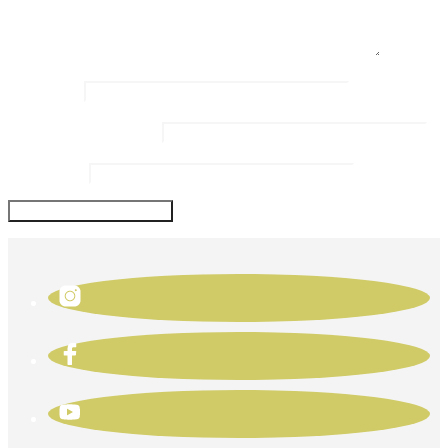
Name
*
Email Address
*
Website