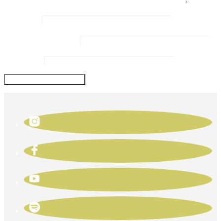
Name
*
Email Address
*
Website