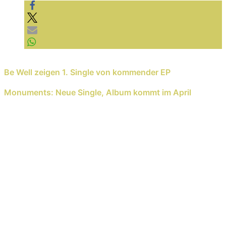
YouTube immer entsperren
Previous Reading
Be Well zeigen 1. Single von kommender EP
Next Reading
Monuments: Neue Single, Album kommt im April
Schreib einen Kommentar
Deine E-Mail-Adresse wird nicht veröffentlicht.
Erforderliche Felder sind mit
*
markiert
Kommentar
*