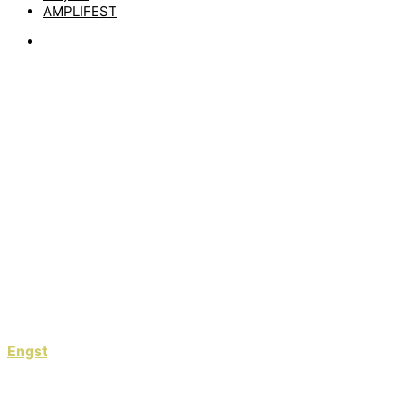
AMPLIFEST
News
ENGST ZEIGEN
NEUES VIDEO ZUM
SONG „KEINEN
METER“
by
matze
16. März 2022
Engst
waren seit dem Beginn der Pandemie sehr aktiv,
haben ein Album namens „Schöne neue Welt“
veröffentlicht und dazu einige Videos rausgehauen.