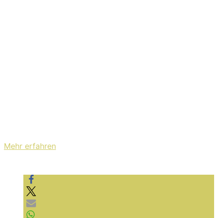
Brendan Yates selbst. Die erste Single erhielt durchweg
positive „Kritik“, die restlichen Songs & der Film dürften
daran anknüpfen. Hier gibts „Turnstile Love Connection“:
Mit dem Laden des Videos akzeptieren Sie die
Datenschutzerklärung von YouTube.
Mehr erfahren
Video laden
YouTube immer entsperren