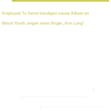
Previous Reading
Employed To Serve kündigen neues Album an
Next Reading
Blood Youth zeigen neue Single „Iron Lung“
Schreib einen Kommentar
Deine E-Mail-Adresse wird nicht veröffentlicht.
Erforderliche Felder sind mit
*
markiert
Kommentar
*
Name
*
Email Address
*