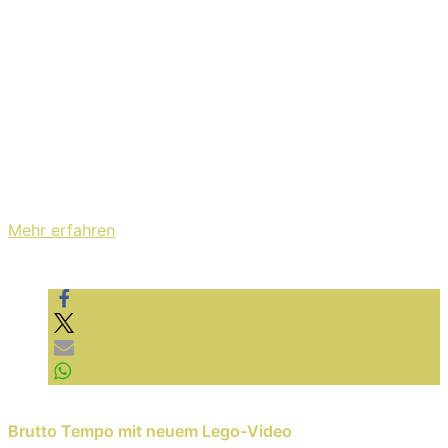
Mit dem Laden des Videos akzeptieren Sie die
Datenschutzerklärung von YouTube.
Mehr erfahren
Video laden
YouTube immer entsperren
Previous Reading
Brutto Tempo mit neuem Lego-Video