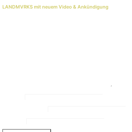
Next Reading
LANDMVRKS mit neuem Video & Ankündigung
Schreib einen Kommentar
Deine E-Mail-Adresse wird nicht veröffentlicht.
Erforderliche Felder sind mit
*
markiert
Kommentar
*
Name
*
Email Address
*
Website