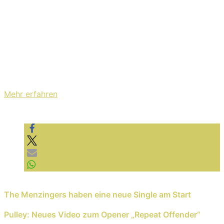
Mit dem Laden des Videos akzeptieren Sie die
Datenschutzerklärung von YouTube.
Mehr erfahren
Video laden
YouTube immer entsperren
Previous Reading
The Menzingers haben eine neue Single am Start
Next Reading
Pulley: Neues Video zum Opener „Repeat Offender“