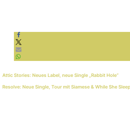
Previous Reading
Attic Stories: Neues Label, neue Single „Rabbit Hole“
Next Reading
Resolve: Neue Single, Tour mit Siamese & While She Slee
Schreib einen Kommentar
Deine E-Mail-Adresse wird nicht veröffentlicht.
E