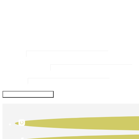
Kommentar
*
Name
*
Email Address
*
Website