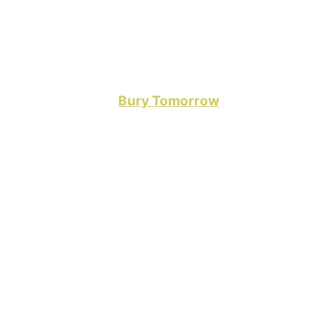
die neue Stimme am
Bury Tomorrow
Mikro berichte
t der nächste Output von „The Seventh Sun“, den e
w könnte das Zeug für die Bestenliste am Ende d
Datenschutzerklärung von YouTube.