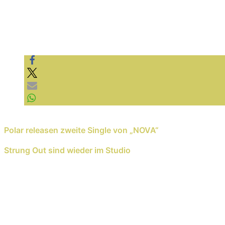
Previous Reading
Polar releasen zweite Single von „NOVA“
Next Reading
Strung Out sind wieder im Studio
Schreib einen Kommentar
Deine E-Mail-Adresse wird nicht veröffentlicht.
E