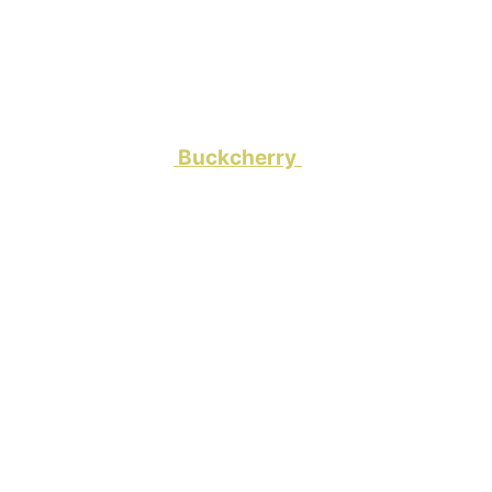
e neue Single von
Buckcherry
begrüßen. Die Roc
, sind seit heute auf Europatour und haben letzte 
Datenschutzerklärung von YouTube.