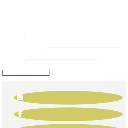
Name
*
Email Address
*
Website