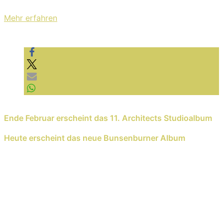
Datenschutzerklärung von YouTube.
Mehr erfahren
Video laden
YouTube immer entsperren
Previous Reading
Ende Februar erscheint das 11. Architects Studioalbum
Next Reading
Heute erscheint das neue Bunsenburner Album
Schreib einen Kommentar
Deine E-Mail-Adresse wird nicht veröffentlicht.
Erforderliche Felder sind mit
*
markiert
Kommentar
*