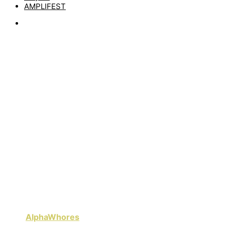
AMPLIFEST
News
ALPHAWHORES: AB
MORGEN AUF TOUR,
NEUES ALBUM IM
JUNI
by
matze
26. Februar 2025
Wir haben ja eine kleine Schwäche für Rock-Duos. Ein
neues, welches den Weg in unsere Playlist finden wird,
heißt
AlphaWhores
. Die Geschwister Massiel Pinzón und