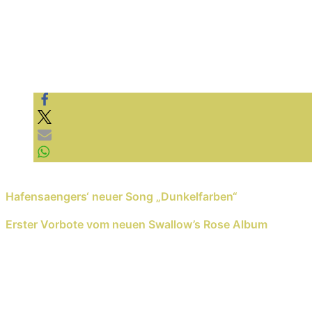
Previous Reading
Hafensaengers‘ neuer Song „Dunkelfarben“
Next Reading
Erster Vorbote vom neuen Swallow’s Rose Album
Schreib einen Kommentar