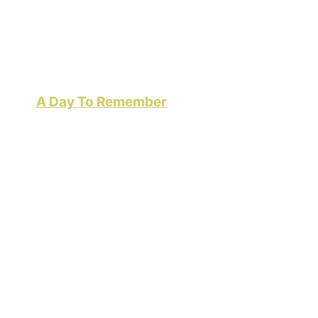
e“ von
A Day To Remember
hat uns nicht sonderlich
mt das große „Aber“: Der Song „Last Chance To D
ir an der Band lieben: Heavyness und catchy Refra
Datenschutzerklärung von YouTube.